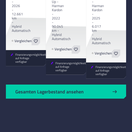
-
-
Up -
2026
Harman
Harman
-
Kardon
Kardon
12.661
-
-
km
2025
2022
-
-
-
Hybrid
6.017
90.045
Automatisch
km
km -
-
Hybrid
Hybrid
Automatisch
Vergleichen
Automatisch
Vergleichen
Vergleichen
Finanzierungsmöglichkeiten
auf Anfrage
verfügbar
Finanzierungsmöglichkeiten
auf Anfrage
Finanzierungsmöglichkeiten
verfügbar
auf Anfrage
verfügbar
Gesamten Lagerbestand ansehen