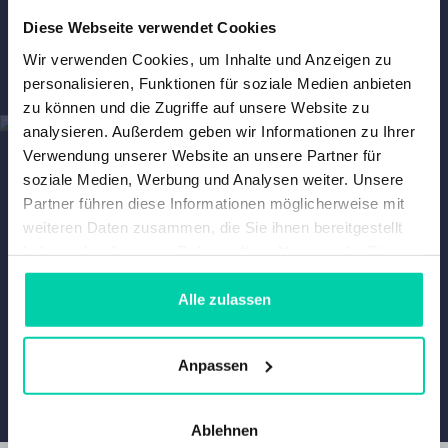
Diese Webseite verwendet Cookies
Wir verwenden Cookies, um Inhalte und Anzeigen zu
personalisieren, Funktionen für soziale Medien anbieten
zu können und die Zugriffe auf unsere Website zu
analysieren. Außerdem geben wir Informationen zu Ihrer
EINE TESTFAHRT
Verwendung unserer Website an unsere Partner für
ANFRAGEN?
soziale Medien, Werbung und Analysen weiter. Unsere
Partner führen diese Informationen möglicherweise mit
weiteren Daten zusammen, die Sie ihnen bereitgestellt
haben oder die sie im Rahmen Ihrer Nutzung der Dienste
Planen Sie eine Testfahrt
gesammelt haben.
Alle zulassen
KALLENHARD
Armand-Peugeot-Str. 2
Anpassen
51149 Köln, Duitsland
+49 2203 9802350
Auf Karte
Ablehnen
ansehen