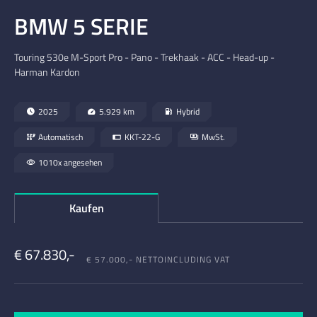
BMW 5 SERIE
Touring 530e M-Sport Pro - Pano - Trekhaak - ACC - Head-up -
Harman Kardon
2025
5.929 km
Hybrid
Automatisch
KKT-22-G
MwSt.
1010x angesehen
Kaufen
€ 67.830,-
€ 57.000,- NETTO
INCLUDING VAT