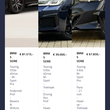
BMW
BMW
BMW
€ 81.515,-
€ 67.830,-
€ 39.000,-
5
5
5
SERIE
SERIE
SERIE
Touring
Touring
Touring
550e
530e
530e
xDrive
M-
xDrive
- M-
Sport
M-
Sport
Pro
Sport
Pro
-
-
-
Pano
Trekhaak
Onderstel
- 21
-
Prof
inch
Driving
-
-
Ass
Bowers
Head-
Prof
&
up -
-
Wilkins
Trekhaak
Head-