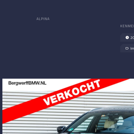
ALPINA
KENME
2
Im