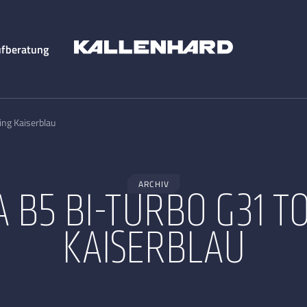
fberatung
ing Kaiserblau
ARCHIV
A B5 BI-TURBO G31 T
KAISERBLAU