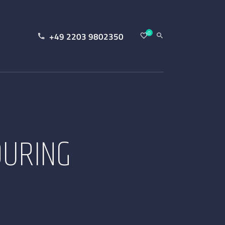
0
+49 2203 9802350
OURING