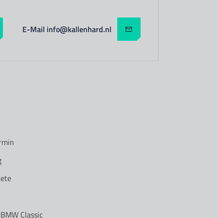
E-Mail info@kallenhard.nl
rmin
g
ete
r BMW Classic