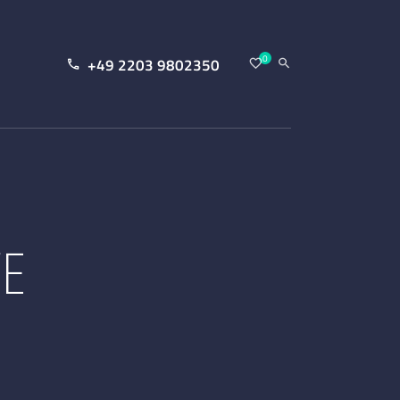
0
+49 2203 9802350
VE