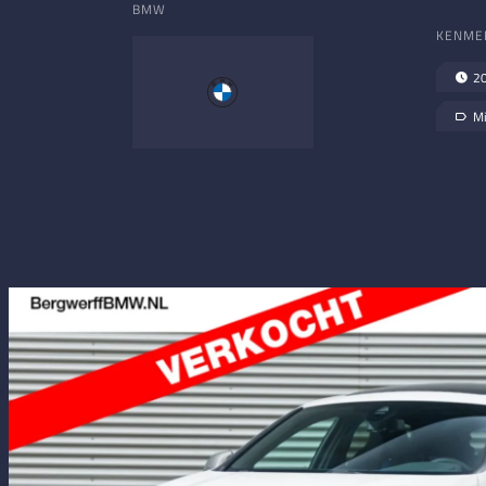
BMW
KENME
2
Mi