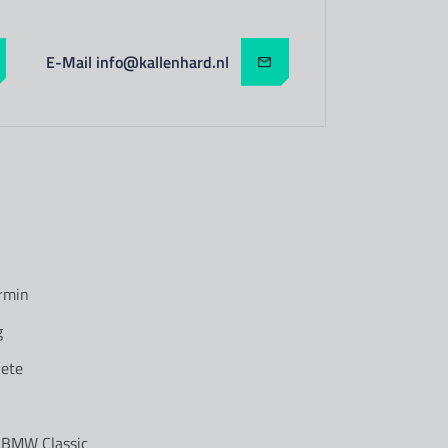
E-Mail info@kallenhard.nl
rmin
g
ete
r BMW Classic