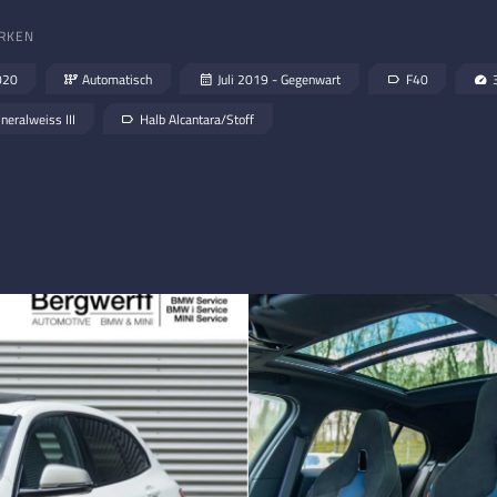
RKEN
020
Automatisch
Juli 2019 - Gegenwart
F40
neralweiss III
Halb Alcantara/Stoff