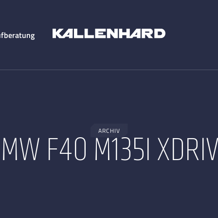
fberatung
ARCHIV
MW F40 M135I XDRI