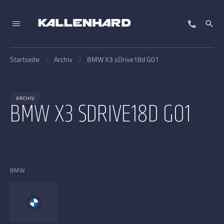
Startseite
Archiv
BMW X3 sDrive18d G01
ARCHIV
BMW X3 SDRIVE18D G01
BMW