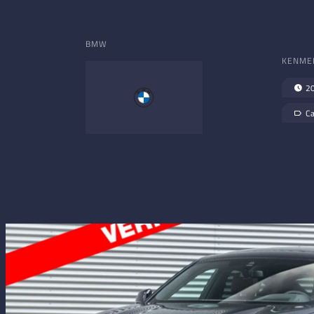
BMW
KENME
2
Ca