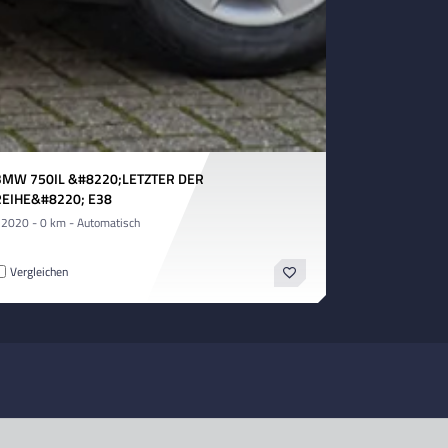
BMW 750IL &#8220;LETZTER DER
REIHE&#8220; E38
 2020 - 0 km - Automatisch
Vergleichen