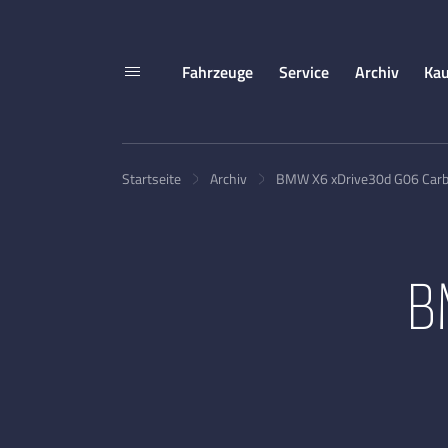
Fahrzeuge
Service
Archiv
Kau
Startseite
Archiv
BMW X6 xDrive30d G06 Car
B