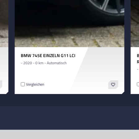
BMW 745E EINZELN G11 LCI
- 2020 - 0 km - Automatisch
-
Vergleichen