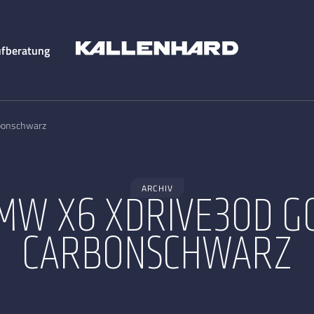
fberatung
bonschwarz
ARCHIV
MW X6 XDRIVE30D G
CARBONSCHWARZ