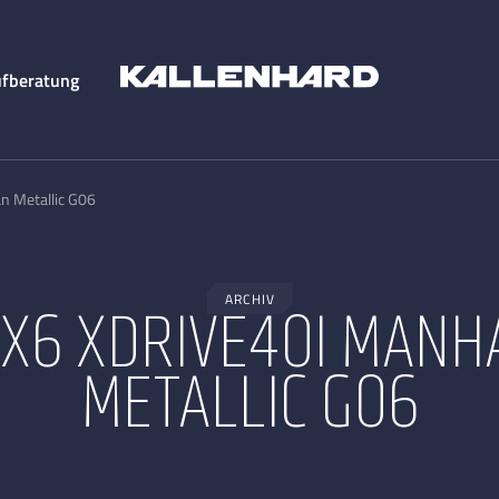
fberatung
 Metallic G06
ARCHIV
X6 XDRIVE40I MANH
METALLIC G06