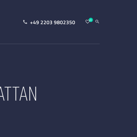
0
+49 2203 9802350
ATTAN