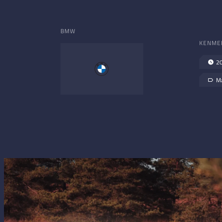
BMW
KENME
2
Ma