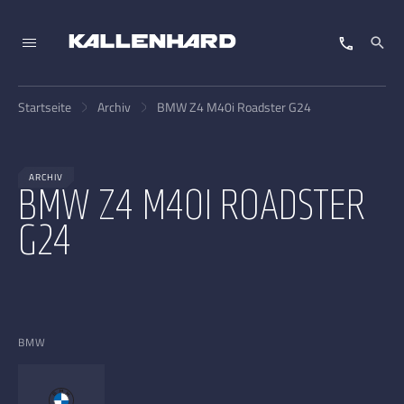
Startseite
Archiv
BMW Z4 M40i Roadster G24
ARCHIV
BMW Z4 M40I ROADSTER
G24
BMW