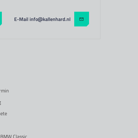
E-Mail info@kallenhard.nl
rmin
g
ete
r BMW Classic