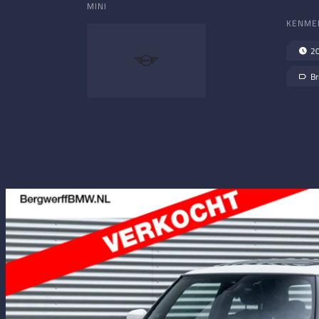
MINI
KENME
2
Br