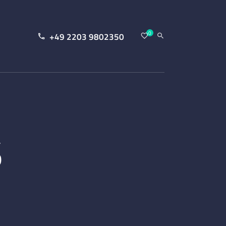
0
+49 2203 9802350
S