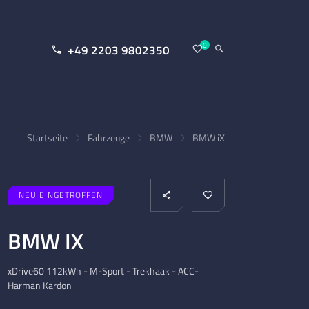
0
+49 2203 9802350
Startseite
Fahrzeuge
BMW
BMW iX
NEU EINGETROFFEN
BMW IX
xDrive60 112kWh - M-Sport - Trekhaak - ACC-
Harman Kardon