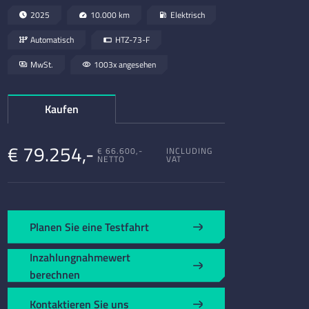
2025
10.000 km
Elektrisch
Automatisch
HTZ-73-F
MwSt.
1003x angesehen
Kaufen
€ 79.254,-
€ 66.600,-
INCLUDING
NETTO
VAT
Planen Sie eine Testfahrt
Inzahlungnahmewert
berechnen
Kontaktieren Sie uns