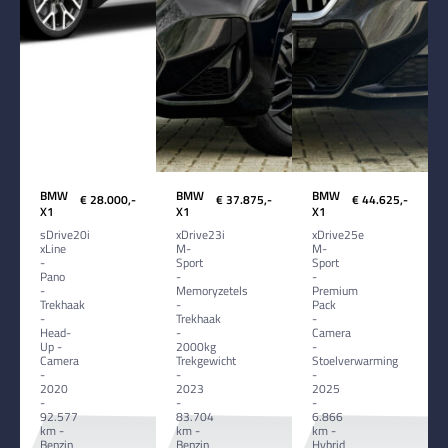
BMW
BMW
BMW
€ 28.000,-
€ 37.875,-
€ 44.625,-
X1
X1
X1
sDrive20i
xDrive23i
xDrive25e
xLine
M-
M-
-
Sport
Sport
Pano
-
-
-
Memoryzetels
Premium
Trekhaak
-
Pack
-
Trekhaak
-
Head-
-
Camera
Up -
2000kg
-
Camera
Trekgewicht
Stoelverwarming
-
-
-
2020
2023
2025
-
-
-
92.577
83.704
6.866
km -
km -
km -
Benzin
Benzin
Hybrid