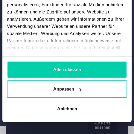
personalisieren, Funktionen für soziale Medien anbieten
zu können und die Zugriffe auf unsere Website zu
analysieren. Außerdem geben wir Informationen zu Ihrer
Verwendung unserer Website an unsere Partner für
soziale Medien, Werbung und Analysen weiter. Unsere
EINE TESTFAHRT
Partner führen diese Informationen möglicherweise mit
ANFRAGEN?
weiteren Daten zusammen, die Sie ihnen bereitgestellt
haben oder die sie im Rahmen Ihrer Nutzung der Dienste
gesammelt haben.
Planen Sie eine Testfahrt
Alle zulassen
KALLENHARD
Anpassen
Armand-Peugeot-Str. 2
Ablehnen
51149 Köln, Duitsland
+49 2203 9802350
Auf Karte
ansehen