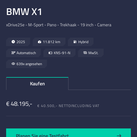
BMW X1
xDrive25e - M-Sport - Pano - Trekhaak - 19 inch - Camera
2025
11.812 km
Hybrid
Automatisch
KNS-91-N
MwSt.
639x angesehen
Kaufen
€ 48.195,-
€ 40.500,- NETTO
INCLUDING VAT
Planen Sie eine Testfahrt