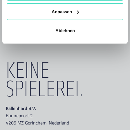
Anpassen
Anrufen mit +49 2203 9802350
E-Mail info@kallenhard.nl
Ablehnen
KEINE
SPIELEREI.
Kallenhard B.V.
Bannepoort 2
4205 MZ Gorinchem, Nederland