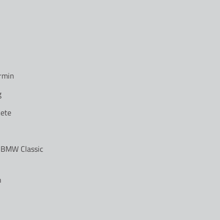
rmin
g
ete
r BMW Classic
n