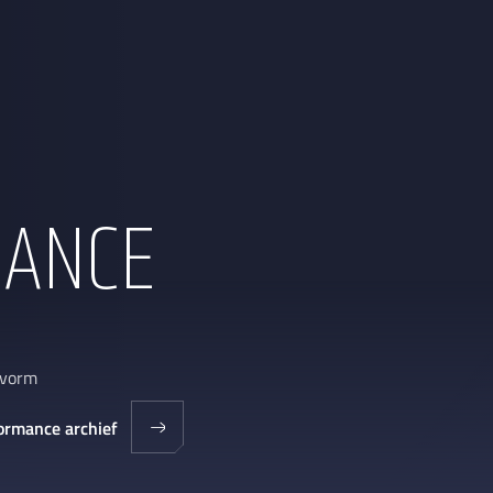
ANCE
svorm
ormance archief