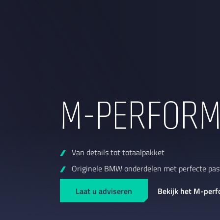
M-PERFORM
Van details tot totaalpakket
Originele BMW onderdelen met perfecte pa
Laat u adviseren
Bekijk het M-perf