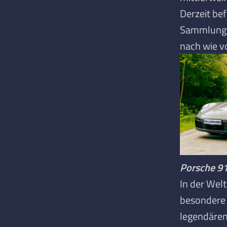
Derzeit be
Sammlung, 
nach wie vo
Porsche 91
In der Wel
besondere 
legendären