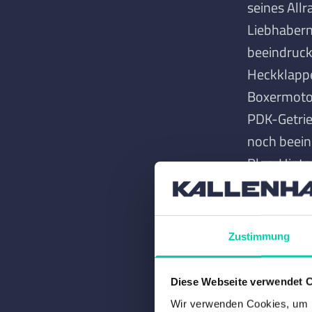
seines All
Liebhabern
beeindruck
Heckklappe 
Boxermotor
PDK-Getrie
noch beein
Plus, Hint
Aktive Mot
bemerkensw
Zustimmung
Dieses Exe
fach verst
Diese Webseite verwendet 
Matrix-LED
Wir verwenden Cookies, um I