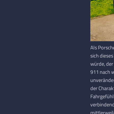
Als Porsch
sich diese
würde, der
911 nach w
unveränder
der Charak
Fahrgefühl
verbinden
mittlerwei