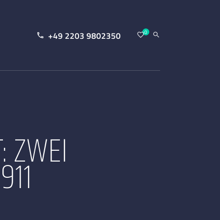
0
+49 2203 9802350
: ZWEI
911