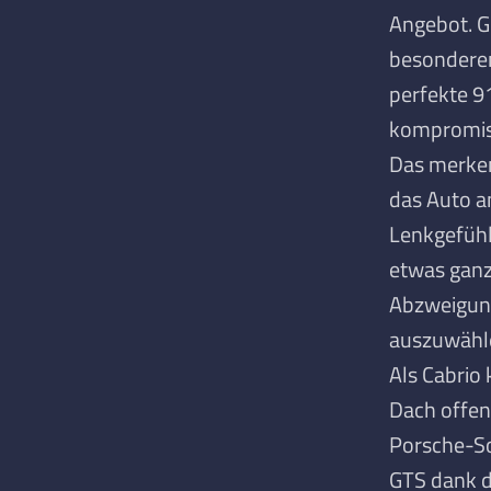
Angebot
. 
besonderen 
perfekte 91
kompromiss
Das merken 
das Auto a
Lenkgefühl
etwas ganz
Abzweigung
auszuwähl
Als Cabrio
Dach offen
Porsche-Sou
GTS dank d