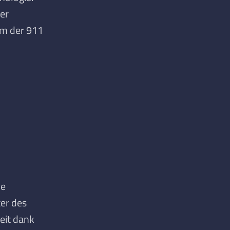
er
um der 911
ne
ter des
eit dank