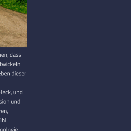
nen, dass
ntwickeln
eben dieser
 Heck, und
ision und
ren,
ühl
nologie.