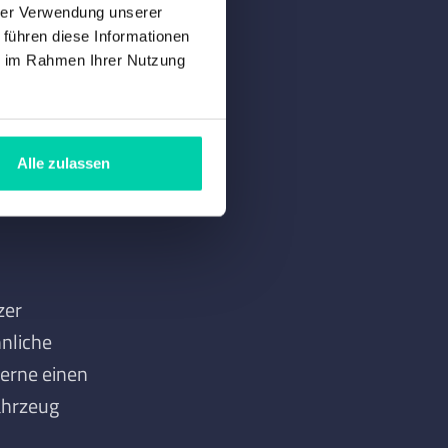
hrer Verwendung unserer
 führen diese Informationen
hohen
ie im Rahmen Ihrer Nutzung
Alle zulassen
zer
hnliche
gerne einen
Fahrzeug