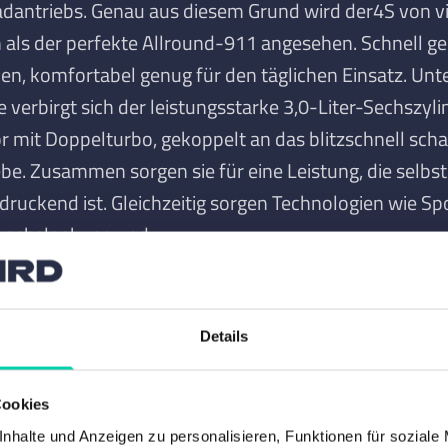
radantriebs. Genau aus diesem Grund wird der
4S von v
 als der perfekte Allround-911 angesehen. Schnell g
en, komfortabel genug für den täglichen Einsatz. Unt
verbirgt sich der leistungsstarke 3,0-Liter-Sechszyli
 mit Doppelturbo, gekoppelt an das blitzschnell sch
be. Zusammen sorgen sie für eine Leistung, die selbs
druckend ist. Gleichzeitig sorgen Technologien wie S
erachslenkung und
orlager machen diesen 911 unter allen Umständen
ert leicht zugänglich und vermitteln ein Gefühl von S
Details
mplar ist zudem reichhaltig ausgestattet, unter ande
ellbaren Sportsitzen, Sitzbelüftung, BOSE Surround S
Cookies
-Beleuchtung, Nachtsichtassistent, adaptivem Temp
nhalte und Anzeigen zu personalisieren, Funktionen für soziale