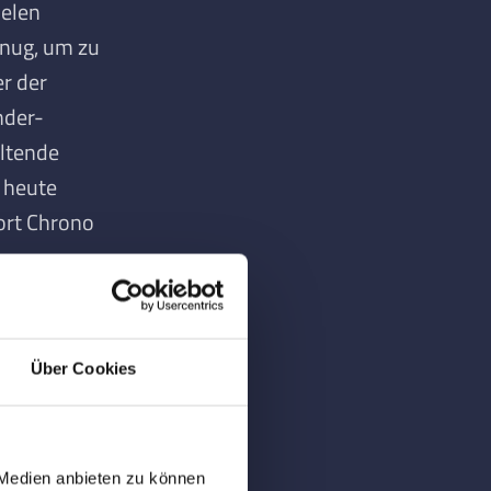
ielen
enug, um zu
er der
nder-
altende
t heute
port Chrono
icherheit.
Über Cookies
rem mit 18-
ound,
omat,
 Medien anbieten zu können