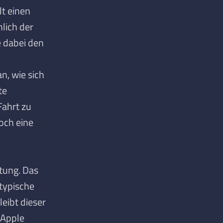
lt einen
lich der
e dabei den
n, wie sich
te
Fahrt zu
och eine
ltung. Das
typische
leibt dieser
 Apple