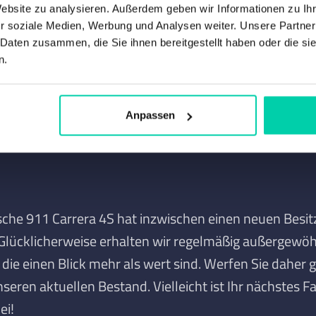
kameras und einem elektrischen Schiebedach. Eine
Website zu analysieren. Außerdem geben wir Informationen zu I
r soziale Medien, Werbung und Analysen weiter. Unsere Partner
n, die Sportlichkeit und Luxus auf einem besonders 
 Daten zusammen, die Sie ihnen bereitgestellt haben oder die s
eint
n.
Anpassen
sche 911 Carrera 4S hat inzwischen einen neuen Besit
 Glücklicherweise erhalten wir regelmäßig außergewö
die einen Blick mehr als wert sind. Werfen Sie daher 
nseren aktuellen Bestand. Vielleicht ist Ihr nächstes 
ei!