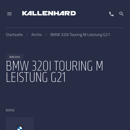
Startseite
Archiv
BMW 320i Touring M Leistung G21
ARCHIV
BMW 320I TOURING M
LEISTUNG G21
BMW